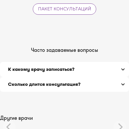
ПАКЕТ КОНСУЛЬТАЦИЙ
Часто задаваемые вопросы
К какому врачу записаться?
Если вы не знаете, какой врач может Вам помочь,
Сколько длится консультация?
обратитесь к терапевту.
Расспросив о симптомах подробнее, терапевт
Консультация длится 30 минут.
направит Вас к нужному специалисту.
Другие врачи