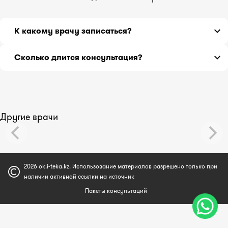
К какому врачу записаться?
Если вы не знаете, какой врач может Вам помочь,
Сколько длится консультация?
обратитесь к терапевту.
Расспросив о симптомах подробнее, терапевт
Консультация длится 30 минут.
направит Вас к нужному специалисту.
Другие врачи
2026 ok.i-teka.kz. Использование материалов разрешено только при
наличии активной ссылки на источник
Пакеты консультаций