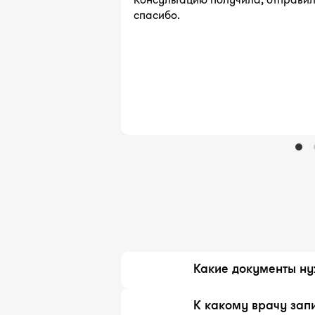
спасибо.
Какие документы ну
История болезни или в
К какому врачу зап
хирургическими операц