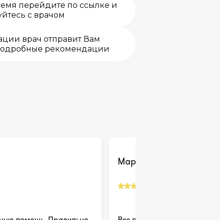
емя перейдите по ссылке и
йтесь с врачом
ации врач отправит Вам
подробные рекомендации
Марина
Рекомендую
ную помощь. Правильно
Все прошло хорошо, спасибо!