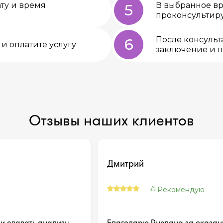
ту и время
В выбранное вр
5
проконсультиру
После консульт
6
и оплатите услугу
заключение и 
Отзывы наших клиентов
Дмитрий
Рекомендую
и сдавать анализы,
Благодарю Руслана за оказан