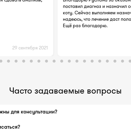
поставил диагноз и назначил 
коту. Сейчас выполняем назна
надеюсь, что лечение даст пол
Ещё раз благодарю.
29 сентября 2021
Часто задаваемые вопросы
жны для консультации?
ыписка из истории болезни с предварительным диагнозом, 
исаться?
иями, сведения о сопутствующих заболеваниях, перечень 