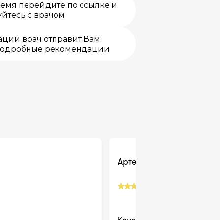
емя перейдите по ссылке и
йтесь с врачом
ации врач отправит Вам
подробные рекомендации
Артем
Рекомендую
Консултация прошла отличн