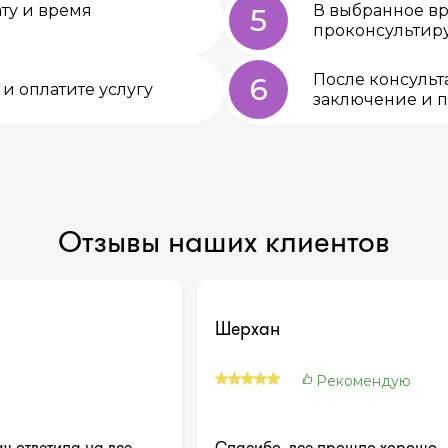
ту и время
В выбранное вр
5
проконсультиру
После консульт
6
и оплатите услугу
заключение и 
Отзывы наших клиентов
Шерхан
Рекомендую
ч ответила на все
Спасибо, все прошло хорошо