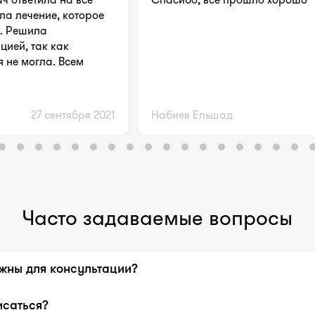
а лечение, которое
й. Решила
цией, так как
я не могла. Всем
27 сентября 2021
Набиев Ельшад
Часто задаваемые вопросы
жны для консультации?
ыписка из истории болезни с предварительным диагнозом, 
исаться?
иями, сведения о сопутствующих заболеваниях, перечень 