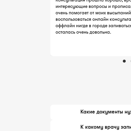
интересующие вопросы и прописал
очень помогает от моих высыпани
воспользоваться онлайн консульта
оффлайн нигде в городе запиватьс
осталась очень довольна.
Какие документы ну
История болезни или в
К какому врачу зап
хирургическими операц