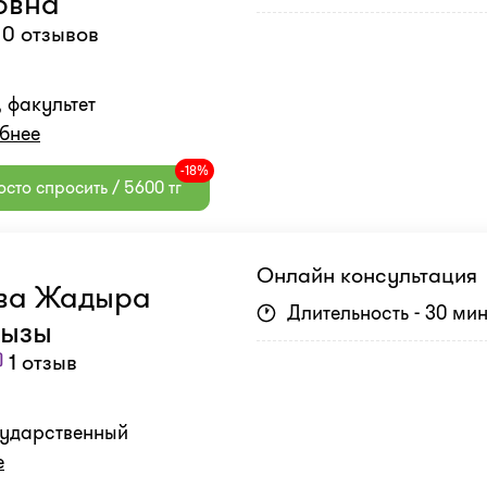
овна
0 отзывов
 факультет
бнее
-18%
сто спросить / 5600 тг
Онлайн консультация
ва Жадыра
Длительность - 30 ми
кызы
1 отзыв
сударственный
е