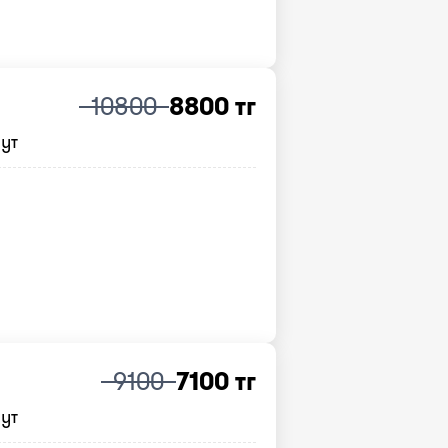
10800
8800 тг
нут
9100
7100 тг
нут