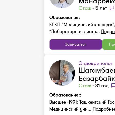
Манарбек
Стаж
- 5 лет
Образование:
КГКП “Медицинский колледж”,
“Лабораторная диагн...
Подро
Записаться
Про
Эндокринолог
Шагамбае
Базарбай
Стаж
- 31 год
Образование::
Высшее -1991: Ташкентский Го
Медицинский уни...
Подробне