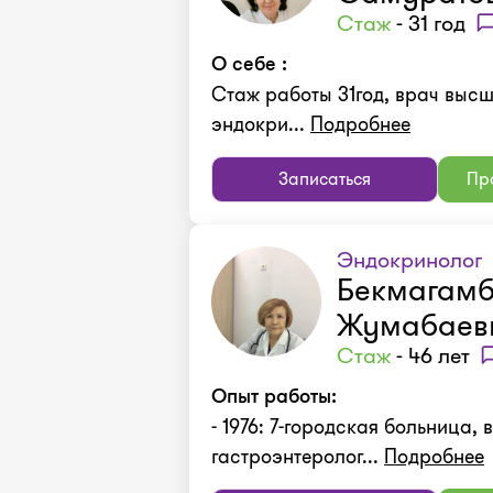
Стаж
- 31 год
О себе :
Стаж работы 31год, врач высш
эндокри...
Подробнее
Записаться
Про
Эндокринолог
Бекмагамб
Жумабаев
Стаж
- 46 лет
Опыт работы:
- 1976: 7-городская больница, 
гастроэнтеролог...
Подробнее