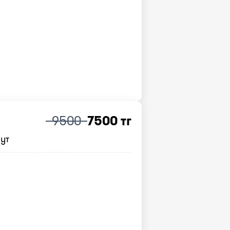
9500
7500 тг
нут