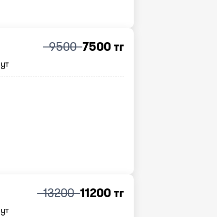
9500
7500 тг
нут
13200
11200 тг
нут