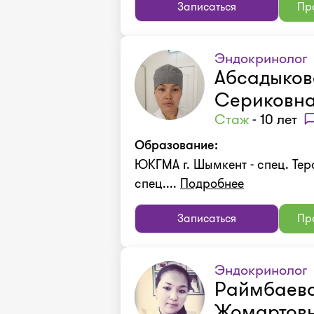
Записаться
Про
Эндокринолог
Абсадыков
Сериковн
Стаж
- 10 лет
Образование:
ЮКГМА г. Шымкент - спец. Тер
спец....
Подробнее
Записаться
Про
Эндокринолог
Раймбаев
Жомартов