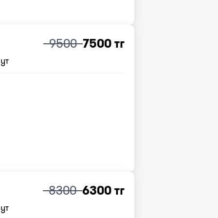
9500
7500 тг
нут
8300
6300 тг
нут