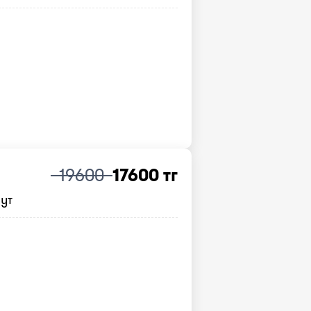
19600
17600 тг
нут