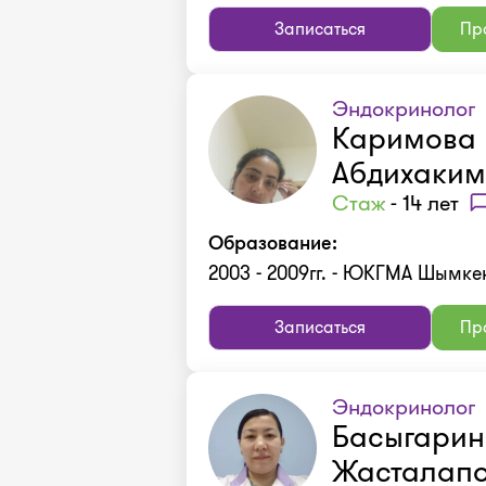
Записаться
Про
Эндокринолог
Каримова
Абдихаким
Стаж
- 14 лет
Образование:
2003 - 2009гг. - ЮКГМА Шымке
Записаться
Про
Эндокринолог
Басыгари
Жасталап