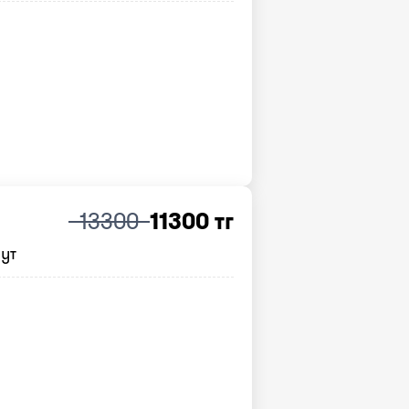
13300
11300 тг
нут