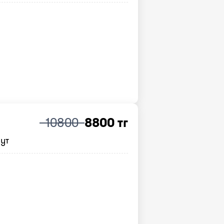
10800
8800 тг
нут