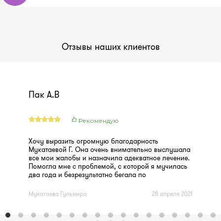
Отзывы наших клиентов
Пак А.В
Рекомендую
Хочу выразить огромную благодарность
Мукатаевой Г. Она очень внимательно выслушала
все мои жалобы и назначила адекватное лечение.
Помогла мне с проблемой, с которой я мучилась
два года и безрезультатно бегала по
врачам.Огромное спасибо Мукатаевой Г.
Внимательный и понимающий врач.
Мукатаева Гульмира
28 апреля 2021