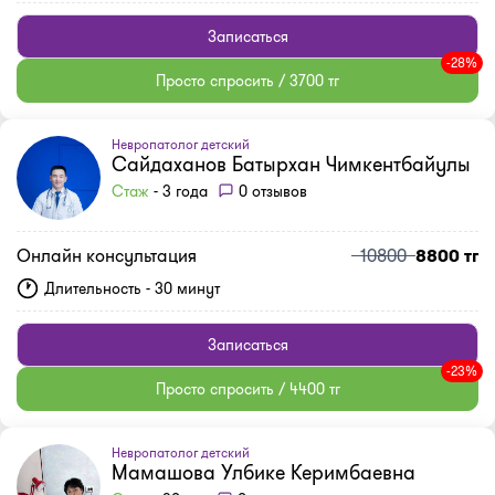
Записаться
-28%
Просто спросить / 3700 тг
Невропатолог детский
Сайдаханов Батырхан Чимкентбайулы
Стаж
- 3 года
0 отзывов
Онлайн консультация
10800
8800 тг
Длительность - 30 минут
Записаться
-23%
Просто спросить / 4400 тг
Невропатолог детский
Мамашова Улбике Керимбаевна