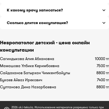
хирургическими операциями, сведения о
Врач невропатолог детский с самым большим
сопутствующих заболеваниях, перечень
К какому врачу записаться?
стажем работы 36 лет, принимающий онлайн -
принимаемых лекарств.
Султанова Дина Назарбаевна
.
Если вы не знаете, какой врач может Вам помочь,
Сколько длится консультация?
обратитесь к терапевту.
Расспросив о симптомах подробнее, терапевт
Консультация длится 30 минут.
направит Вас к нужному специалисту.
Невропатолог детский - цена онлайн
консультации
Сагиндыкова Алия Абхановна
10000 тг
Мамашова Улбике Керимбаевна
7500 тг
Сайдаханов Батырхан Чимкентбайулы
8800 тг
Букаев Айваз Ирекович
7400 тг
Султанова Дина Назарбаевна
8800 тг
2026 ok.i-teka.kz. Использование материалов разрешено только при