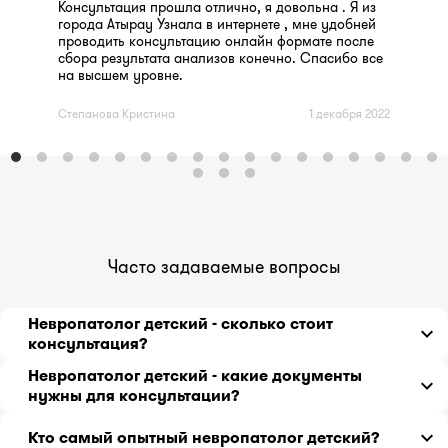
Консультация прошла отлично, я довольна . Я из
города Атырау Узнала в интернете , мне удобней
проводить консультацию онлайн формате после
сбора результата анализов конечно. Спасибо все
на высшем уровне.
Степанова Кристина
1 декабря 2022
Часто задаваемые вопросы
Невропатолог детский - сколько стоит
консультация?
Врач невропатолог детский - онлайн консультация
Невропатолог детский - какие документы
от
4900
тг до
7200
тг за 30 минут.
нужны для консультации?
История болезни или выписка из истории болезни с
Кто самый опытный невропатолог детский?
предварительным диагнозом, проведенными