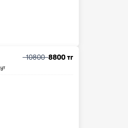
10800
8800 тг
нут