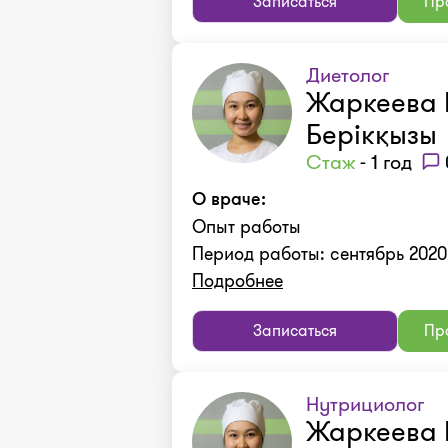
Записаться
Про
Диетолог
Жаркеева 
Берікқызы
Стаж
- 1 год
О враче:
Опыт работы
Период работы: сентябрь 2020 -
Подробнее
Записаться
Про
Нутрициолог
Жаркеева 