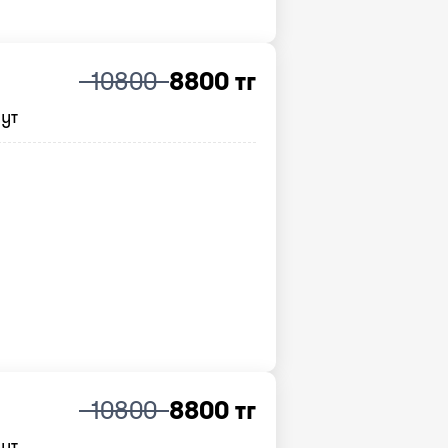
10800
8800 тг
нут
10800
8800 тг
нут