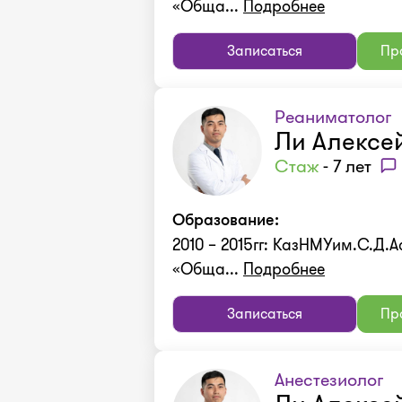
«Обща...
Подробнее
Записаться
Про
Реаниматолог
Ли Алексе
Стаж
- 7 лет
Образование:
2010 – 2015гг: КазНМУим.С.Д.
«Обща...
Подробнее
Записаться
Про
Анестезиолог