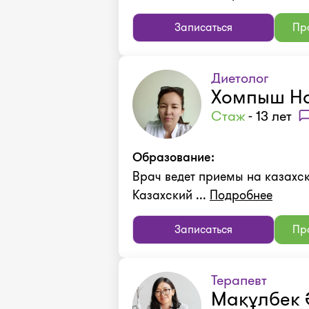
Записаться
Про
Диетолог
Хомпыш На
Стаж
- 13 лет
Образование:
Врач ведет приемы на казахско
Казахский ...
Подробнее
Записаться
Про
Терапевт
Мақұлбек 