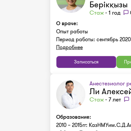
Берікқызы
Стаж
- 1 год
О враче:
Опыт работы
Период работы: сентябрь 2020 -
Подробнее
Записаться
Про
Анестезиолог р
Ли Алексе
Стаж
- 7 лет
Образование:
2010 – 2015гг: КазНМУим.С.Д.