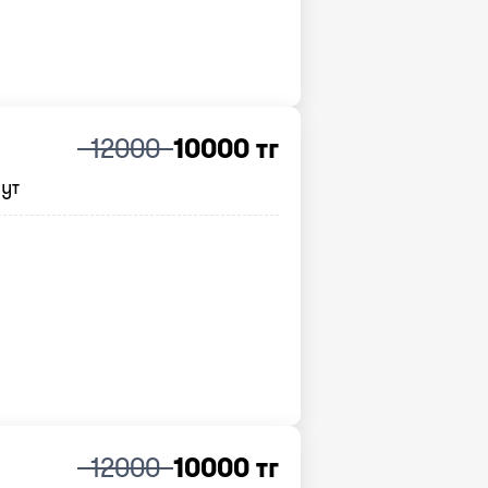
12000
10000 тг
нут
12000
10000 тг