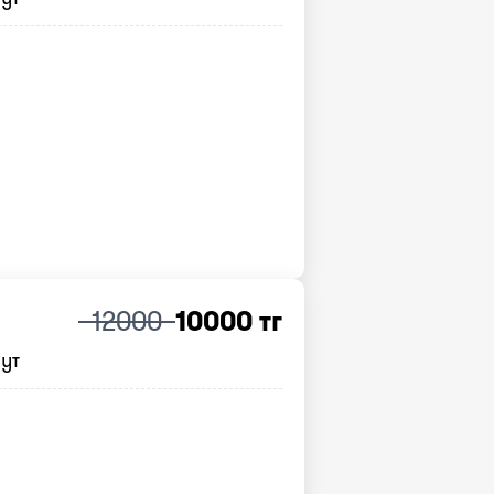
12000
10000 тг
нут