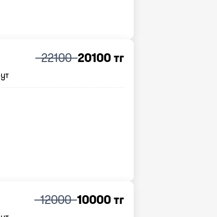
22100
20100 тг
нут
12000
10000 тг