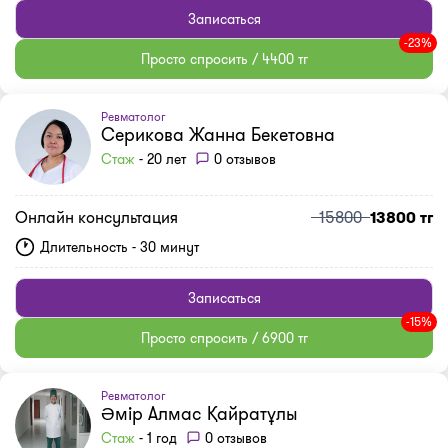
Записаться
-23%
Просто спросить / 4400 тг
Ревматолог
Серикова Жанна Бекетовна
Стаж
- 20 лет
0 отзывов
Онлайн консультация
15800
13800 тг
Длительность - 30 минут
Записаться
-15%
Просто спросить / 6900 тг
Ревматолог
Əмір Алмас Қайратұлы
Стаж
- 1 год
0 отзывов