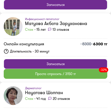
Записаться
Инфекционист-гепатолог
Матуова Акбота Зарухановна
Стаж
- 15 лет
13 отзывов
Онлайн консультация
8300
6300 тг
Длительность - 30 минут
Записаться
-32%
Просто спросить / 3150 тг
Дерматолог
Науатова Шолпан
Стаж
- 41 год
20 отзывов