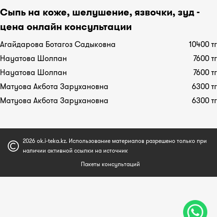
Сыпь на коже, шелушение, язвочки, зуд -
цена онлайн консультации
Агайдарова Ботагоз Садыковна
10400 тг
Науатова Шолпан
7600 тг
Науатова Шолпан
7600 тг
Матуова Акбота Зарухановна
6300 тг
Матуова Акбота Зарухановна
6300 тг
2026 ok.i-teka.kz. Использование материалов разрешено только при
наличии активной ссылки на источник
Пакеты консультаций