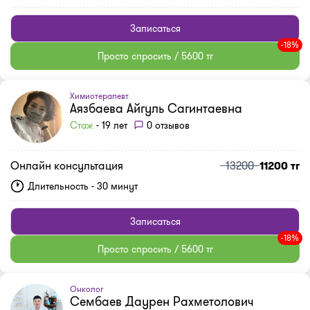
Записаться
-18%
Просто спросить / 5600 тг
Химиотерапевт
Аязбаева Айгуль Сагинтаевна
Стаж
- 19 лет
0 отзывов
Онлайн консультация
13200
11200 тг
Длительность - 30 минут
Записаться
-18%
Просто спросить / 5600 тг
Онколог
Сембаев Даурен Рахметолович