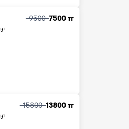
9500
7500 тг
нут
15800
13800 тг
нут