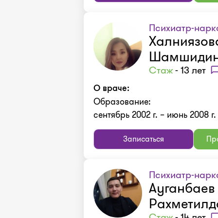
Психиатр-нарк
Халниязов
Шамшидин
Стаж
- 13 лет
О враче:
Образование:
сентябрь 2002 г. – июнь 2008 г
Записаться
Про
Психиатр-нарк
Ауганбаев
Рахметилд
Стаж
- 14 лет