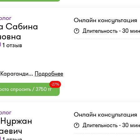
олог
Онлайн консультация
а Сабина
Длительность - 30 ми
овна
1 отзыв
. Караганди...
Подробнее
-27%
сто спросить / 3750 тг
олог
Онлайн консультация
 Нуржан
Длительность - 30 ми
аевич
1 отзыв