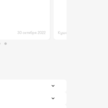
30 октября 2022
Кушалиев Шынибек
проведенными
принимаемых лекарств.