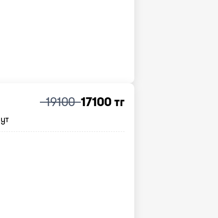
19100
17100 тг
нут