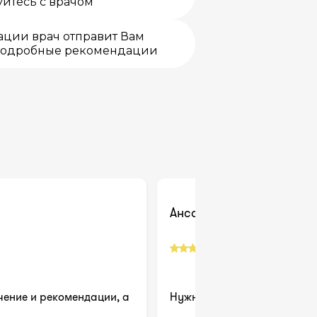
йтесь с врачом
ации врач отправит Вам
подробные рекомендации
Ансар
Рекомендую
ение и рекомендации, а
Нужна была расшифровка а