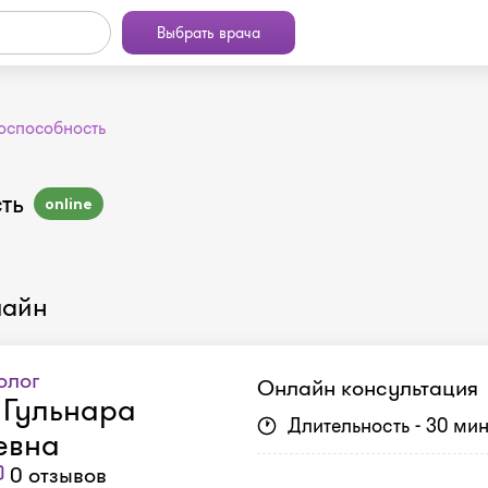
Выбрать врача
оспособность
ть
online
лайн
олог
Онлайн консультация
 Гульнара
Длительность - 30 ми
евна
0 отзывов