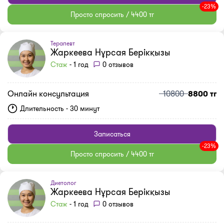
-23%
Просто спросить / 4400 тг
Терапевт
Жаркеева Нұрсая Берікқызы
Стаж
- 1 год
0 отзывов
Онлайн консультация
10800
8800 тг
Длительность - 30 минут
Записаться
-23%
Просто спросить / 4400 тг
Диетолог
Жаркеева Нұрсая Берікқызы
Стаж
- 1 год
0 отзывов