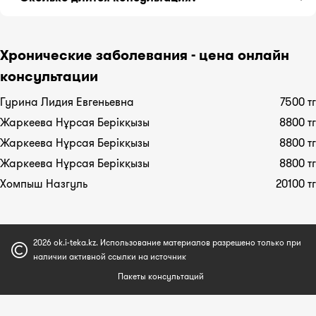
обратитесь к терапевту.
принимаемых лекарств.
Расспросив о симптомах подробнее, терапевт
Консультация длится 30 минут.
направит Вас к нужному специалисту.
Хронические заболевания - цена онлайн
консультации
Гурина Лидия Евгеньевна
7500 тг
Жаркеева Нұрсая Берікқызы
8800 тг
Жаркеева Нұрсая Берікқызы
8800 тг
Жаркеева Нұрсая Берікқызы
8800 тг
Хомпыш Назгуль
20100 тг
2026 ok.i-teka.kz. Использование материалов разрешено только при
наличии активной ссылки на источник
Пакеты консультаций