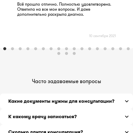
Всё прошло отлично. Полностью удовлетворена.
Ответила на все мои вопросы. И даже
дополнительно раскрыла диагноз.
10 сентября 2021
Часто задаваемые вопросы
Какие документы нужны для консультации?
История болезни или выписка из истории болезни с
К какому врачу записаться?
предварительным диагнозом, проведенными
хирургическими операциями, сведения о
Если вы не знаете, какой врач может Вам помочь,
сопутствующих заболеваниях, перечень
Сколько длится консультация?