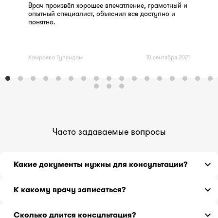
Врач произвёл хорошее впечатление, грамотный и
опытный специалист, объяснил все доступно и
понятно.
Хамраева Гуляндам
10 сентября 2021
Часто задаваемые вопросы
Какие документы нужны для консультации?
История болезни или выписка из истории болезни с
К какому врачу записаться?
предварительным диагнозом, проведенными
хирургическими операциями, сведения о
Если вы не знаете, какой врач может Вам помочь,
сопутствующих заболеваниях, перечень
Сколько длится консультация?
обратитесь к терапевту.