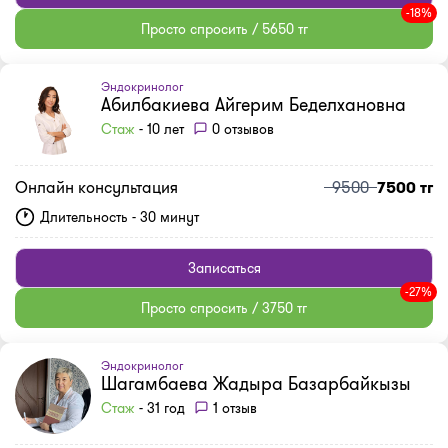
-18%
Просто спросить / 5650 тг
Эндокринолог
Абилбакиева Айгерим Беделхановна
Стаж
- 10 лет
0 отзывов
Онлайн консультация
9500
7500 тг
Длительность - 30 минут
Записаться
-27%
Просто спросить / 3750 тг
Эндокринолог
Шагамбаева Жадыра Базарбайкызы
Стаж
- 31 год
1 отзыв