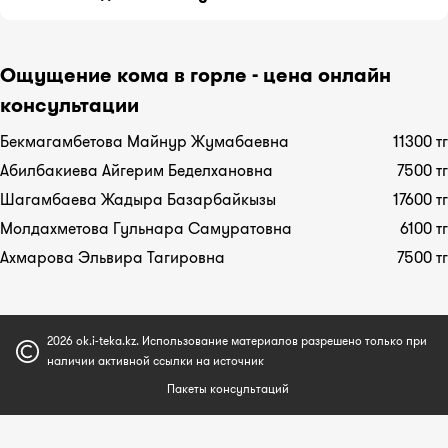
принимаемых лекарств.
Расспросив о симптомах подробнее, терапевт
Консультация длится 30 минут.
направит Вас к нужному специалисту.
Ощущение кома в горле - цена онлайн
консультации
Бекмагамбетова Майнур Жумабаевна
11300 тг
Абилбакиева Айгерим Беделхановна
7500 тг
Шагамбаева Жадыра Базарбайкызы
17600 тг
Молдахметова Гульнара Самуратовна
6100 тг
Ахмарова Эльвира Тагировна
7500 тг
2026 ok.i-teka.kz. Использование материалов разрешено только при
наличии активной ссылки на источник
Пакеты консультаций