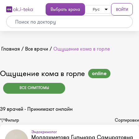
Выбрать врача
ВОЙТИ
Рус
Главная
/
Все врачи
/
Ощущение кома в горле
Ощущение кома в горле
online
ВСЕ СИМПТОМЫ
39 врачей - Принимают онлайн
Фильтр
Сортировки
Эндокринолог
Молдахметова Гульнара Самуратовна