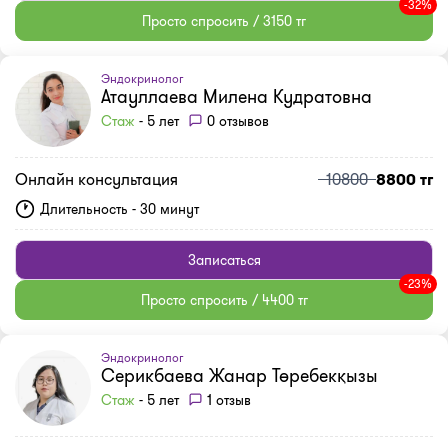
-32%
Просто спросить / 3150 тг
Эндокринолог
Атауллаева Милена Кудратовна
Стаж
- 5 лет
0 отзывов
Онлайн консультация
10800
8800 тг
Длительность - 30 минут
Записаться
-23%
Просто спросить / 4400 тг
Эндокринолог
Серикбаева Жанар Төребекқызы
Стаж
- 5 лет
1 отзыв