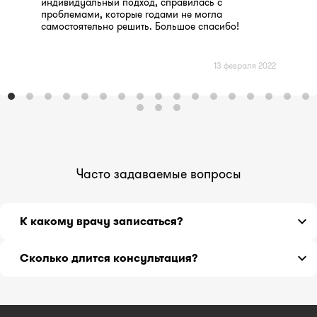
индивидуальный подход, справилась с
проблемами, которые годами не могла
самостоятельно решить. Большое спасибо!
13 февраля 2022
Часто задаваемые вопросы
К какому врачу записаться?
Если вы не знаете, какой врач может Вам помочь,
Сколько длится консультация?
обратитесь к терапевту.
Расспросив о симптомах подробнее, терапевт
Консультация длится 30 минут.
направит Вас к нужному специалисту.